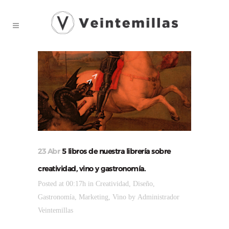
23 Abr
5 libros de nuestra librería sobre
creatividad, vino y gastronomía.
Posted at 00:17h
in
Creatividad
,
Diseño
,
Gastronomía
,
Marketing
,
Vino
by
Administrador
Veintemillas