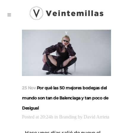
25 Nov
Por qué las 50 mejores bodegas del
mundo son tan de Balenciaga y tan poco de
Desigual
Posted at 20:24h
in
Branding
by
David Arrieta
Hace unos días salió de nuevo el