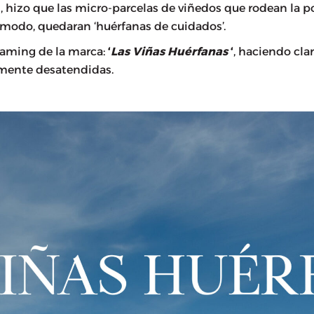
s, hizo que las micro-parcelas de viñedos que rodean la 
 modo, quedaran ‘huérfanas de cuidados’.
aming de la marca:
‘
Las Viñas Huérfanas
‘
, haciendo cla
mente desatendidas.