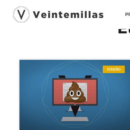
P
E
DISEÑO