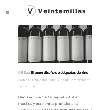
05 Sep
El buen diseño de etiquetas de vino
Posted at 12:06h
in
Diseño
,
Vino
by
Administrador
Veintemillas
Hay una cosa cierta bajo el sol. Por
muchos y excelentes profesionales