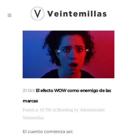
21 Oct
El efecto WOW como enemigo de las
marcas
Posted at 10:59h
in
Branding
by
Administrador
Veintemillas
El cuento comienza así: